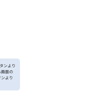
タンより
も画面の
タンより