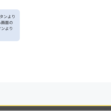
タンより
も画面の
タンより