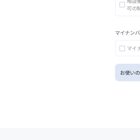
暗証
可の
マイナン
マイ
お使いの